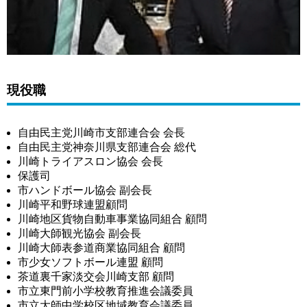
現役職
自由民主党川崎市支部連合会 会長
自由民主党神奈川県支部連合会 総代
川崎トライアスロン協会 会長
保護司
市ハンドボール協会 副会長
川崎平和野球連盟顧問
川崎地区貨物自動車事業協同組合 顧問
川崎大師観光協会 副会長
川崎大師表参道商業協同組合 顧問
市少女ソフトボール連盟 顧問
茶道裏千家淡交会川崎支部 顧問
市立東門前小学校教育推進会議委員
市立大師中学校区地域教育会議委員