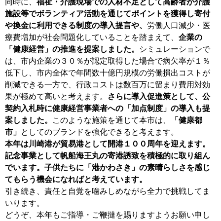
同時に、
福祉・介護現場での人材不足として高齢者が介護
施設等でボランティア活動を通じてポイントを獲得し寄付
や換金に利用できる制度の導入提言や、
労働人口減少・医
療費増加が社会問題化していることを踏まえて、
企業の
「健康経営」の推進を提案しました。
シミュレーションで
は、市内企業の３０％が認定取得した場合で病欠率が１％
低下し、市内全体で年間数十億円規模の労働損出コストが
削減できる一方で、行政コストは数百万に留まり費用対効
果が極めて高いと考えます。
さらに導入促進策として、公
契約入札時に健康経営事業者への「加点制度」の導入も提
案しました。
このような施策を通じて本市は、
「健康都
市」
としてのブランドを強化できると考えます。
本年は川崎港が貿易港として開港１００周年を迎えます。
記念事業として帆船海王丸の寄港誘致を積極的に取り組ん
でいます。子供たちに「港かわさき」の素晴らしさを感じ
てもらう機会になればと考えています。
引き続き、責任と自覚を噛みしめながら全力で挑戦してま
いります。
どうぞ、本年もご指導・ご鞭撻を賜りますようお願い申し