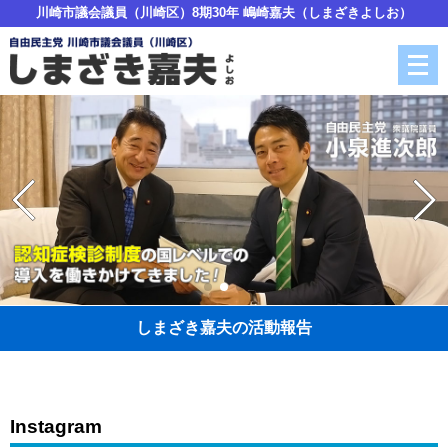
川崎市議会議員（川崎区）8期30年 嶋崎嘉夫（しまざきよしお）
メ
ニ
ュ
ー
を
開
く
しまざき嘉夫の活動報告
Instagram